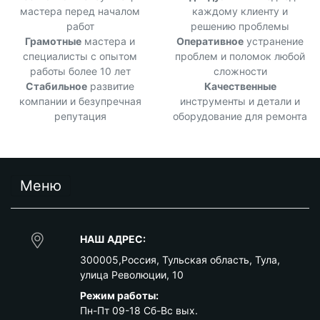
мастера перед началом
каждому клиенту и
работ
решению проблемы
Грамотные
мастера и
Оперативное
устранение
специалисты с опытом
проблем и поломок любой
работы более 10 лет
сложности
Стабильное
развитие
Качественные
компании и безупречная
инструменты и детали и
репутация
оборудование для ремонта
Меню
НАШ АДРЕС:
300005
,
Россия
,
Тульская область
,
Тула
,
улица Революции, 10
Режим работы:
Пн-Пт 09-18 Сб-Вс вых.