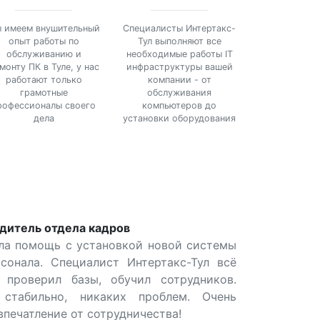
 имеем внушительный
Специалисты Интертакс-
опыт работы по
Тул выполняют все
обслуживанию и
необходимые работы IT
монту ПК в Туле, у нас
инфраструктуры вашей
работают только
компании - от
грамотные
обслуживания
рофессионалы своего
компьютеров до
дела
установки оборудования
одитель отдела кадров
ла помощь с установкой новой системы
сонала. Специалист Интертакс-Тул всё
, проверил базы, обучил сотрудников.
 стабильно, никаких проблем. Очень
впечатление от сотрудничества!