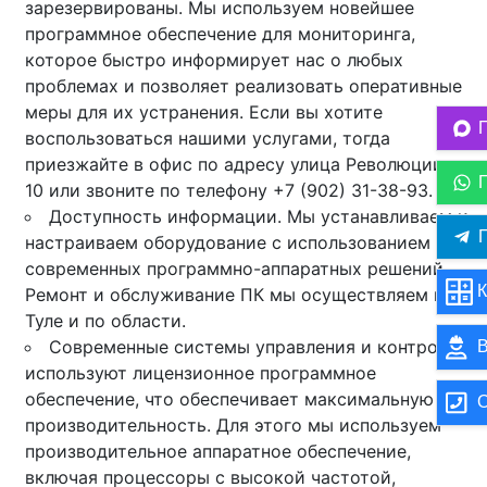
зарезервированы. Мы используем новейшее
программное обеспечение для мониторинга,
которое быстро информирует нас о любых
проблемах и позволяет реализовать оперативные
меры для их устранения. Если вы хотите
воспользоваться нашими услугами, тогда
приезжайте в офис по адресу улица Революции,
10 или звоните по телефону +7 (902) 31-38-93.
Доступность информации. Мы устанавливаем и
П
настраиваем оборудование с использованием
современных программно-аппаратных решений.
К
Ремонт и обслуживание ПК мы осуществляем в
Туле и по области.
Современные системы управления и контроля
В
используют лицензионное программное
обеспечение, что обеспечивает максимальную
О
производительность. Для этого мы используем
производительное аппаратное обеспечение,
включая процессоры с высокой частотой,