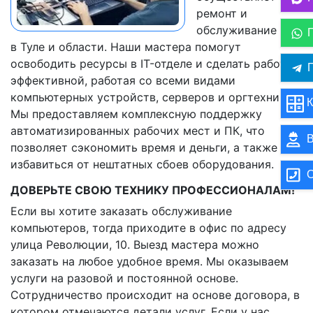
ремонт и
обслуживание ПК
в Туле и области. Наши мастера помогут
освободить ресурсы в IT-отделе и сделать работу
П
эффективной, работая со всеми видами
компьютерных устройств, серверов и оргтехники.
К
Мы предоставляем комплексную поддержку
автоматизированных рабочих мест и ПК, что
В
позволяет сэкономить время и деньги, а также
избавиться от нештатных сбоев оборудования.
О
ДОВЕРЬТЕ СВОЮ ТЕХНИКУ ПРОФЕССИОНАЛАМ!
Если вы хотите заказать обслуживание
компьютеров, тогда приходите в офис по адресу
улица Революции, 10. Выезд мастера можно
заказать на любое удобное время. Мы оказываем
услуги на разовой и постоянной основе.
Сотрудничество происходит на основе договора, в
котором отмечаются детали услуг. Если у нас