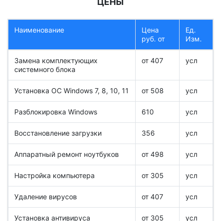
ЦЕНЫ
Наименование
Цена
Ед.
руб. от
Изм.
Замена комплектующих
от 407
усл
системного блока
Установка ОС Windows 7, 8, 10, 11
от 508
усл
Разблокировка Windows
610
усл
Восстановление загрузки
356
усл
Аппаратный ремонт ноутбуков
от 498
усл
Настройка компьютера
от 305
усл
Удаление вирусов
от 407
усл
Установка антивируса
от 305
усл