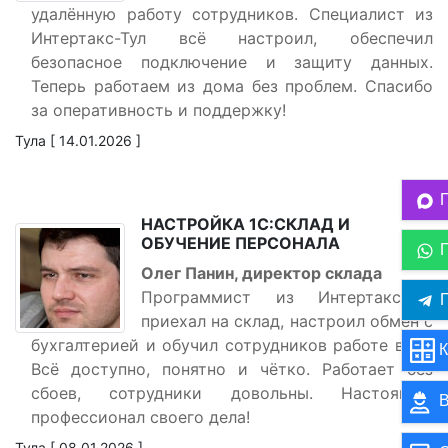
удалённую работу сотрудников. Специалист из
Интертакс-Тул всё настроил, обеспечил
безопасное подключение и защиту данных.
Теперь работаем из дома без проблем. Спасибо
за оперативность и поддержку!
Тула [ 14.01.2026 ]
НАСТРОЙКА 1С:СКЛАД И
ОБУЧЕНИЕ ПЕРСОНАЛА
Олег Панин, директор склада
Программист из Интертакс-Тул
П
приехал на склад, настроил обмен с
бухгалтерией и обучил сотрудников работе в 1С.
К
Всё доступно, понятно и чётко. Работает без
сбоев, сотрудники довольны. Настоящий
В
профессионал своего дела!
Тула [ 08.01.2026 ]